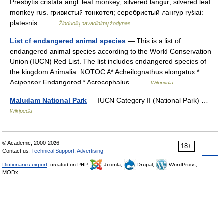
Presbytis cristata angl. leaf monkey; silvered langur; silvered leaf
monkey rus. гривистый тонкотел; серебристый лангур ryšiai:
platesnis… …
Žinduolių pavadinimų žodynas
List of endangered animal species
— This is a list of
endangered animal species according to the World Conservation
Union (IUCN) Red List. The list includes endangered species of
the kingdom Animalia. NOTOC A* Acheilognathus elongatus *
Acipenser Endangered * Acrocephalus… …
Wikipedia
Maludam National Park
— IUCN Category II (National Park) …
Wikipedia
© Academic, 2000-2026
18+
Contact us:
Technical Support
,
Advertising
Dictionaries export
, created on PHP,
Joomla,
Drupal,
WordPress,
MODx.