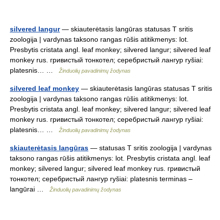
silvered langur
— skiauterėtasis langūras statusas T sritis
zoologija | vardynas taksono rangas rūšis atitikmenys: lot.
Presbytis cristata angl. leaf monkey; silvered langur; silvered leaf
monkey rus. гривистый тонкотел; серебристый лангур ryšiai:
platesnis… …
Žinduolių pavadinimų žodynas
silvered leaf monkey
— skiauterėtasis langūras statusas T sritis
zoologija | vardynas taksono rangas rūšis atitikmenys: lot.
Presbytis cristata angl. leaf monkey; silvered langur; silvered leaf
monkey rus. гривистый тонкотел; серебристый лангур ryšiai:
platesnis… …
Žinduolių pavadinimų žodynas
skiauterėtasis langūras
— statusas T sritis zoologija | vardynas
taksono rangas rūšis atitikmenys: lot. Presbytis cristata angl. leaf
monkey; silvered langur; silvered leaf monkey rus. гривистый
тонкотел; серебристый лангур ryšiai: platesnis terminas –
langūrai …
Žinduolių pavadinimų žodynas