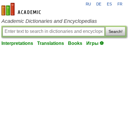
RU
DE
ES
FR
en-academic.com
Academic Dictionaries and Encyclopedias
Search!
Interpretations
Translations
Books
Игры ⚽