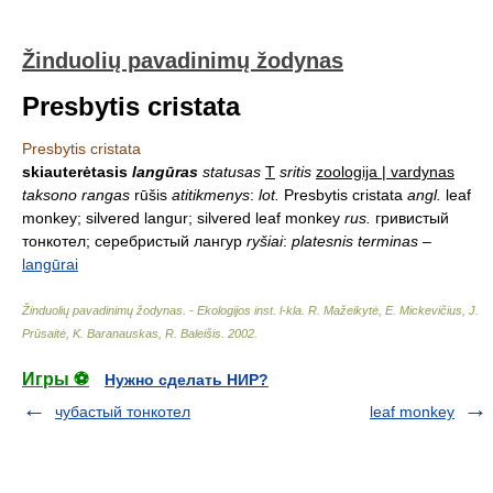
Žinduolių pavadinimų žodynas
Presbytis cristata
Presbytis cristata
skiauterėtasis
langūras
statusas
T
sritis
zoologija | vardynas
taksono rangas
rūšis
atitikmenys
:
lot.
Presbytis cristata
angl.
leaf
monkey; silvered langur; silvered leaf monkey
rus.
гривистый
тонкотел; серебристый лангур
ryšiai
:
platesnis terminas
–
langūrai
Žinduolių pavadinimų žodynas. - Ekologijos inst. l-kla
.
R. Mažeikytė, E. Mickevičius, J.
Prūsaitė, K. Baranauskas, R. Baleišis
.
2002
.
Игры ⚽
Нужно сделать НИР?
чубастый тонкотел
leaf monkey