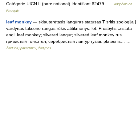
Catégorie UICN II (parc national) Identifiant 62479 …
Wikipédia en
Français
leaf monkey
— skiauterėtasis langūras statusas T sritis zoologija |
vardynas taksono rangas rūšis atitikmenys: lot. Presbytis cristata
angl. leaf monkey; silvered langur; silvered leaf monkey rus.
гривистый тонкотел; серебристый лангур ryšiai: platesnis… …
Žinduolių pavadinimų žodynas