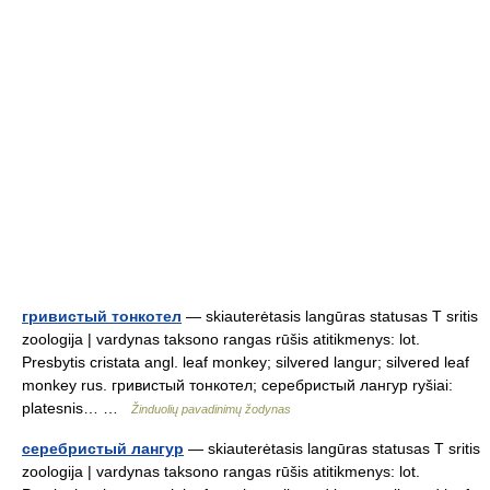
гривистый тонкотел
— skiauterėtasis langūras statusas T sritis
zoologija | vardynas taksono rangas rūšis atitikmenys: lot.
Presbytis cristata angl. leaf monkey; silvered langur; silvered leaf
monkey rus. гривистый тонкотел; серебристый лангур ryšiai:
platesnis… …
Žinduolių pavadinimų žodynas
серебристый лангур
— skiauterėtasis langūras statusas T sritis
zoologija | vardynas taksono rangas rūšis atitikmenys: lot.